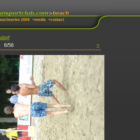
beachseries 2009
>media
>contact
dorf
6/56
>